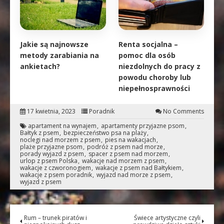
Jakie są najnowsze
Renta socjalna –
metody zarabiania na
pomoc dla osób
ankietach?
niezdolnych do pracy z
powodu choroby lub
niepełnosprawności
17 kwietnia, 2023
Poradnik
No Comments
apartament na wynajem
apartamenty przyjazne psom
Bałtyk z psem
bezpieczeństwo psa na plaży
noclegi nad morzem z psem
pies na wakacjach
plaże przyjazne psom
podróż z psem nad morze
porady wyjazd z psem
spacer z psem nad morzem
urlop z psem Polska
wakacje nad morzem z psem
wakacje z czworonogiem
wakacje z psem nad Bałtykiem
wakacje z psem poradnik
wyjazd nad morze z psem
wyjazd z psem
Rum – trunek piratów i
Świece artystyczne czyli