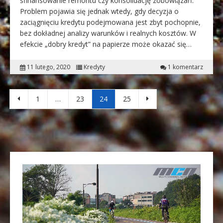
sfinansowanie remontu czy konsolidację zobowiązań.
Problem pojawia się jednak wtedy, gdy decyzja o
zaciągnięciu kredytu podejmowana jest zbyt pochopnie,
bez dokładnej analizy warunków i realnych kosztów. W
efekcie „dobry kredyt” na papierze może okazać się…
11 lutego, 2020
Kredyty
1 komentarz
Stronicowanie wpisów
1
…
23
24
25