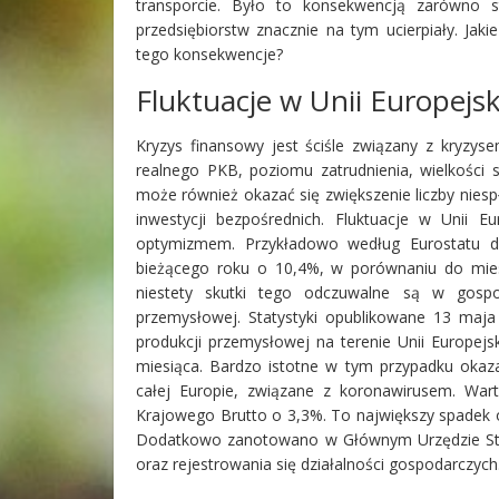
transporcie. Było to konsekwencją zarówno st
przedsiębiorstw znacznie na tym ucierpiały. Jak
tego konsekwencje?
Fluktuacje w Unii Europejsk
Kryzys finansowy jest ściśle związany z kryz
realnego PKB, poziomu zatrudnienia, wielkości
może również okazać się zwiększenie liczby niesp
inwestycji bezpośrednich. Fluktuacje w Unii 
optymizmem. Przykładowo według Eurostatu d
bieżącego roku o 10,4%, w porównaniu do mies
niestety skutki tego odczuwalne są w gospo
przemysłowej. Statystyki opublikowane 13 maj
produkcji przemysłowej na terenie Unii Europe
miesiąca. Bardzo istotne w tym przypadku okaz
całej Europie, związane z koronawirusem. War
Krajowego Brutto o 3,3%. To największy spadek o
Dodatkowo zanotowano w Głównym Urzędzie Sta
oraz rejestrowania się działalności gospodarczych