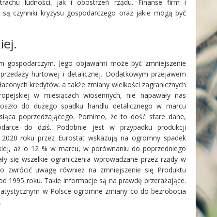
rachu ludności, jak i obostrzeń rządu. Finanse firm i
ie są czynniki kryzysu gospodarczego oraz jakie mogą być
iej.
ysem gospodarczym. Jego objawami może być zmniejszenie
 sprzedaży hurtowej i detalicznej. Dodatkowym przejawem
łaconych kredytów. a także zmiany wielkości zagranicznych
Europejskiej w miesiącach wiosennych, nie napawały nas
oszło do dużego spadku handlu detalicznego w marcu
iąca poprzedzającego. Pomimo, że to dość stare dane,
darce do dziś. Podobnie jest w przypadku produkcji
a 2020 roku przez Eurostat wskazują na ogromny spadek
jskiej, aż o 12 % w marcu, w porównaniu do poprzedniego
ały się wszelkie ograniczenia wprowadzane przez rządy w
to zwrócić uwagę również na zmniejszenie się Produktu
d 1995 roku. Takie informacje są na prawdę przerażające.
tystycznym w Polsce ogromne zmiany co do bezrobocia
.