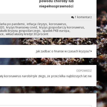
powodu choroby lub
niepełnosprawności
1 komentarz
arka po pandemii
inflacja i kryzys
koronawirus
020
kryzys finansowy covid
kryzys gospodarczy koronawirus
skutki kryzysu gospodarczego
spadek PKB europa
sce
wkład własny kredyt 30 procent
Jak zadbać o finanse w czasach kryzysu?
ODPOWIEDZ
y koronawirus narobił tyle złego, że przez kilka najbliższych lat nie