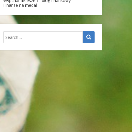
WypchanaKieszeń - blog finansowy
Finanse na medal