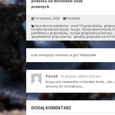
podatku od dochodów osób
prawnych
14 sierpnia, 2020
Poradnik
bezrobocie pandemia
covid-19 gospodarka
gospod
kredyty hipoteczne kryzys
kryzys
kryzys ekonomiczny 2
pandemia a gospodarka
recesja gospodarcza europa
spowolnienie gospodarcze
sytuacja gospodarcza w Pol
Jak zmniejszyć rachunek za gaz? Wskazówki
Patryk
15 sierpnia, 2020 o 5:25 pm
kryzys jest zauważalny na każdym kroku… ten cał
wrócimy do normalności….
DODAJ KOMENTARZ