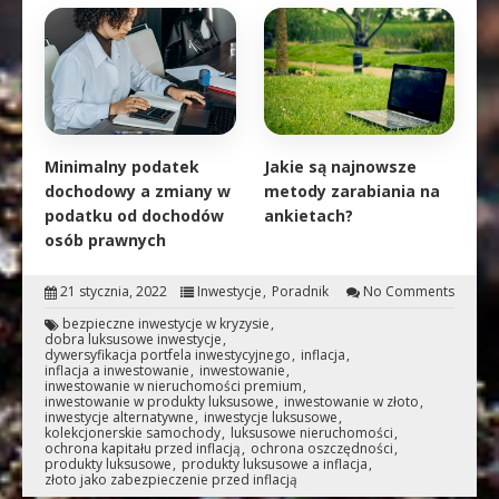
Minimalny podatek
Jakie są najnowsze
dochodowy a zmiany w
metody zarabiania na
podatku od dochodów
ankietach?
osób prawnych
21 stycznia, 2022
Inwestycje
Poradnik
No Comments
bezpieczne inwestycje w kryzysie
dobra luksusowe inwestycje
dywersyfikacja portfela inwestycyjnego
inflacja
inflacja a inwestowanie
inwestowanie
inwestowanie w nieruchomości premium
inwestowanie w produkty luksusowe
inwestowanie w złoto
inwestycje alternatywne
inwestycje luksusowe
kolekcjonerskie samochody
luksusowe nieruchomości
ochrona kapitału przed inflacją
ochrona oszczędności
produkty luksusowe
produkty luksusowe a inflacja
złoto jako zabezpieczenie przed inflacją