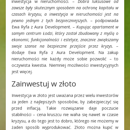
inwestycja w nieruchomości. –
Dobra luksusowe od
zawsze były skutecznym sposobem na ochronę kapitału w
czasach kryzysu, a inwestycja w nieruchomości jest na
pewno jednym z tych bezpieczniejszych.
– podpowiada
Ewa Ryfa z Aura Development. –
Kupując apartament w
samym centrum Łodzi, który został zbudowany z myślą o
ekonomii, funkcjonalności i estetyce, znacznie zwiększamy
swoje szanse na bezpieczne przejście przez kryzys.
–
dodaje Ewa Ryfa z Aura Development. Na zakup
nieruchomości nie każdy może sobie pozwolić – to
oczywista kwestia. Niemniej możliwości inwestycyjnych
jest więcej.
Zainwestuj w złoto
Inwestycja w złoto jest uważana przez wielu inwestorów
za jeden z najlepszych sposobów, by zabezpieczyć się
przed inflacją. Takie rozwiązanie daje poczucie
stabilności – cena kruszcu nie waha się nawet w czasie
kryzysu, a do tego jest to dobro, którego nie możemy w
żaden sposób wyprodukować. Złoto można kupić w