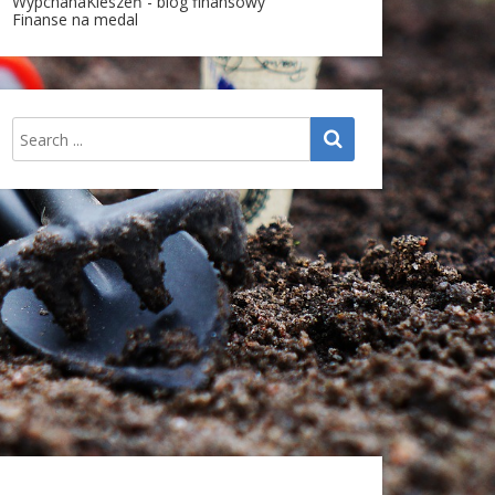
WypchanaKieszeń - blog finansowy
Finanse na medal