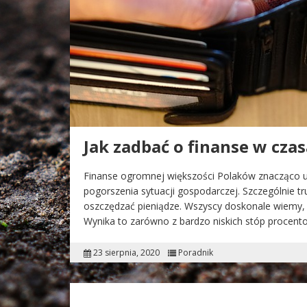
Jak zadbać o finanse w cza
Finanse ogromnej większości Polaków znacząco u
pogorszenia sytuacji gospodarczej. Szczególnie tru
oszczędzać pieniądze. Wszyscy doskonale wiemy, ż
Wynika to zarówno z bardzo niskich stóp procent
23 sierpnia, 2020
Poradnik