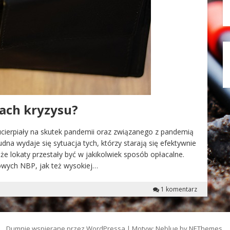
sach kryzysu?
cierpiały na skutek pandemii oraz związanego z pandemią
dna wydaje się sytuacja tych, którzy starają się efektywnie
e lokaty przestały być w jakikolwiek sposób opłacalne.
owych NBP, jak też wysokiej…
1 komentarz
Dumnie wspierane przez WordPressa
|
Motyw: Neblue by
NEThemes
.