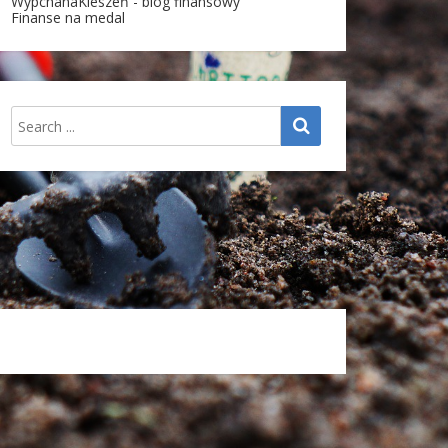
WypchanaKieszeń - blog finansowy
Finanse na medal