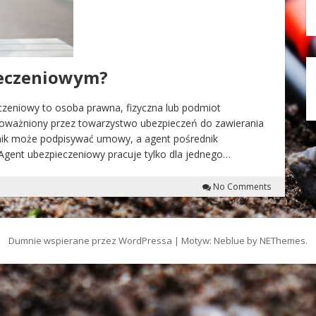
ieczeniowym?
zeniowy to osoba prawna, fizyczna lub podmiot
poważniony przez towarzystwo ubezpieczeń do zawierania
nik może podpisywać umowy, a agent pośrednik
. Agent ubezpieczeniowy pracuje tylko dla jednego…
No Comments
Dumnie wspierane przez WordPressa
|
Motyw: Neblue by
NEThemes
.