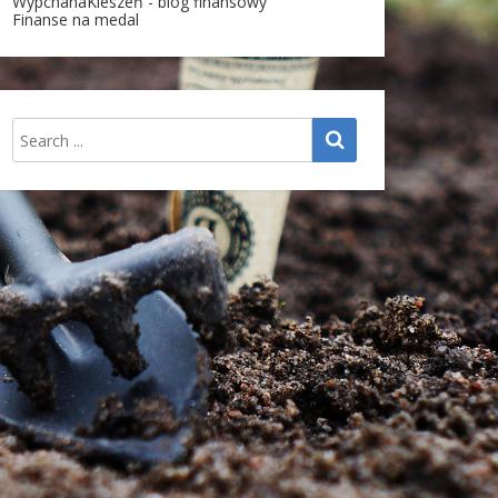
WypchanaKieszeń - blog finansowy
Finanse na medal