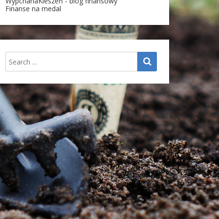
WypchanaKieszeń - blog finansowy
Finanse na medal