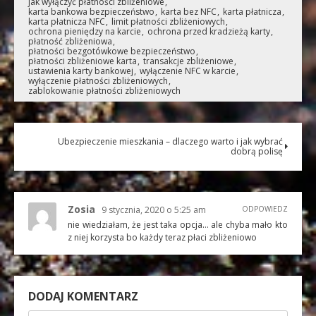
jak wyłączyć płatności zbliżeniowe
karta bankowa bezpieczeństwo
karta bez NFC
karta płatnicza
karta płatnicza NFC
limit płatności zbliżeniowych
ochrona pieniędzy na karcie
ochrona przed kradzieżą karty
płatność zbliżeniowa
płatności bezgotówkowe bezpieczeństwo
płatności zbliżeniowe karta
transakcje zbliżeniowe
ustawienia karty bankowej
wyłączenie NFC w karcie
wyłączenie płatności zbliżeniowych
zablokowanie płatności zbliżeniowych
Ubezpieczenie mieszkania – dlaczego warto i jak wybrać
dobrą polisę
Zosia
9 stycznia, 2020 o 5:25 am
ODPOWIEDZ
nie wiedziałam, że jest taka opcja… ale chyba mało kto
z niej korzysta bo każdy teraz płaci zbliżeniowo
DODAJ KOMENTARZ