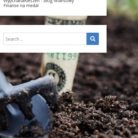
WypchanaKieszeń - blog finansowy
Finanse na medal