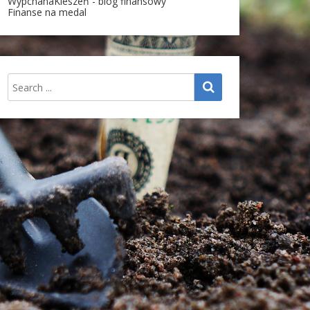
WypchanaKieszeń - blog finansowy
Finanse na medal