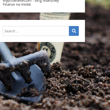
WypchanaKieszeń - blog finansowy
Finanse na medal