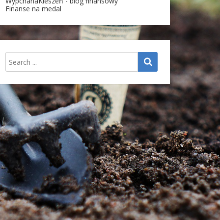
WypchanaKieszeń - blog finansowy
Finanse na medal