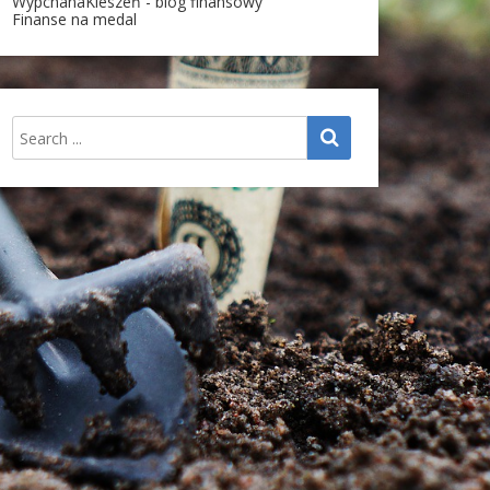
WypchanaKieszeń - blog finansowy
Finanse na medal