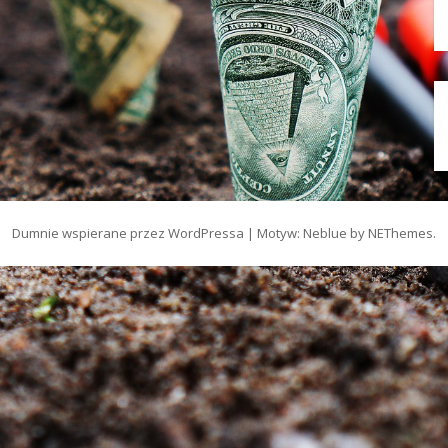
Dumnie wspierane przez WordPressa
|
Motyw: Neblue by
NEThemes
.