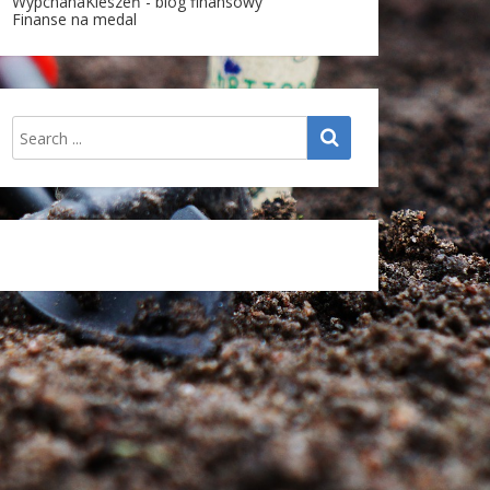
WypchanaKieszeń - blog finansowy
Finanse na medal