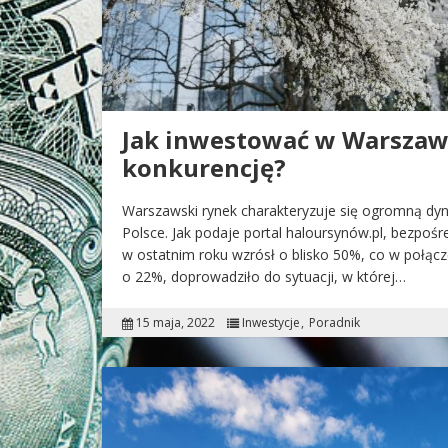
Jak inwestować w Warszawi
konkurencję?
Warszawski rynek charakteryzuje się ogromną dyna
Polsce. Jak podaje portal haloursynów.pl, bezpoś
w ostatnim roku wzrósł o blisko 50%, co w połąc
o 22%, doprowadziło do sytuacji, w której…
15 maja, 2022
Inwestycje
Poradnik