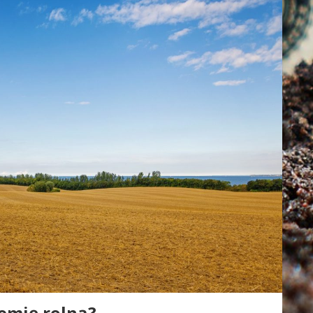
emię rolną?