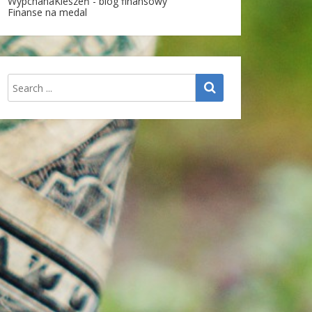
WypchanaKieszeń - blog finansowy
Finanse na medal