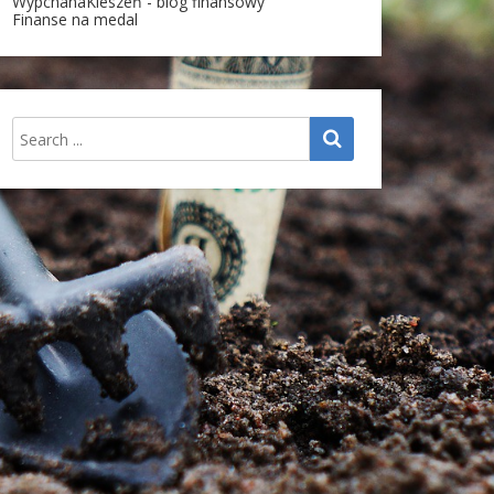
WypchanaKieszeń - blog finansowy
Finanse na medal