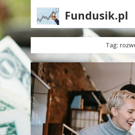
Fundusik.pl
Tag:
rozwó