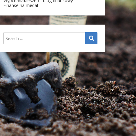
WypchanaKieszeń - blog finansowy
Finanse na medal