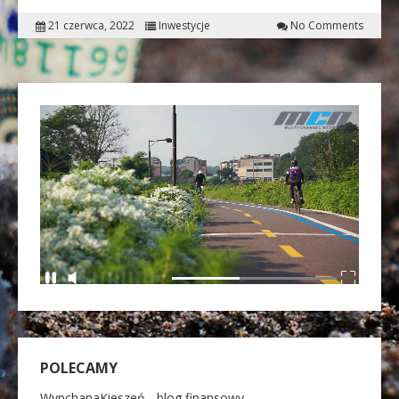
21 czerwca, 2022
Inwestycje
No Comments
POLECAMY
WypchanaKieszeń - blog finansowy