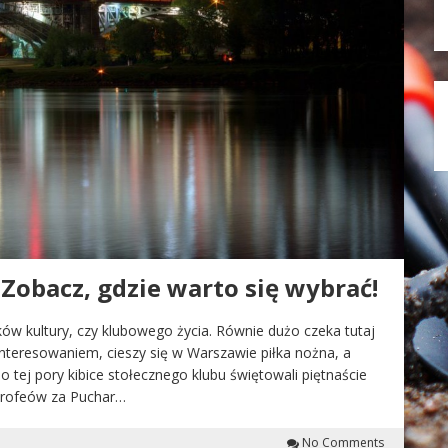
Zobacz, gdzie warto się wybrać!
ków kultury, czy klubowego życia. Równie dużo czeka tutaj
teresowaniem, cieszy się w Warszawie piłka nożna, a
o tej pory kibice stołecznego klubu świętowali piętnaście
 trofeów za Puchar…
No Comments