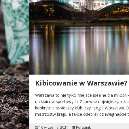
Kibicowanie w Warszawie? 
Warszawa to nie tylko miejsce idealne dla miłośni
na kibiców sportowych. Zapewne największym zain
konkretnie stołeczny klub, czyli Legia Warszawa. D
mistrzostw kraju, a także odebrali dziewiętnaście
16 września, 2021
Poradnik