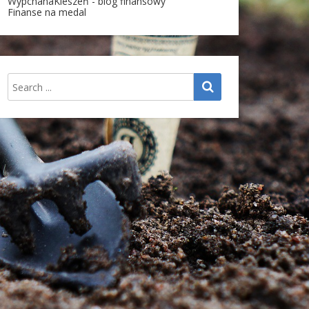
WypchanaKieszeń - blog finansowy
Finanse na medal