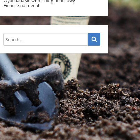
WypchanaKieszeń - blog finansowy
Finanse na medal