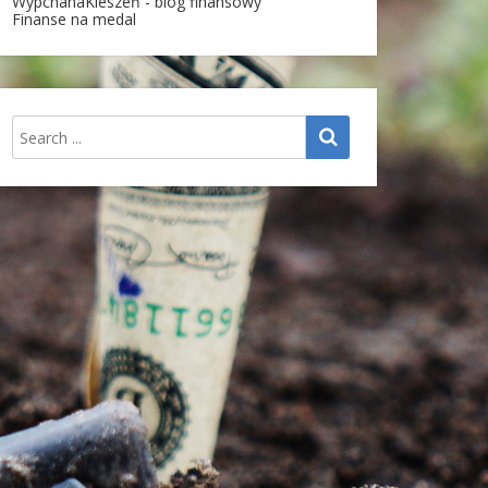
WypchanaKieszeń - blog finansowy
Finanse na medal