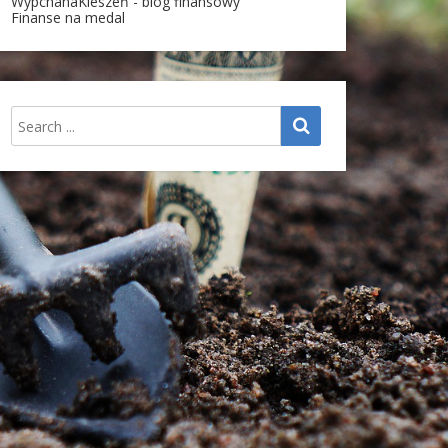
WypchanaKieszeń - blog finansowy
Finanse na medal