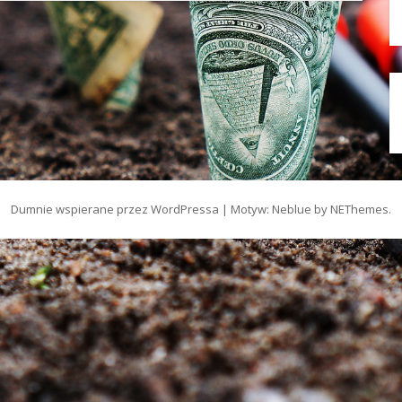
Dumnie wspierane przez WordPressa
|
Motyw: Neblue by
NEThemes
.