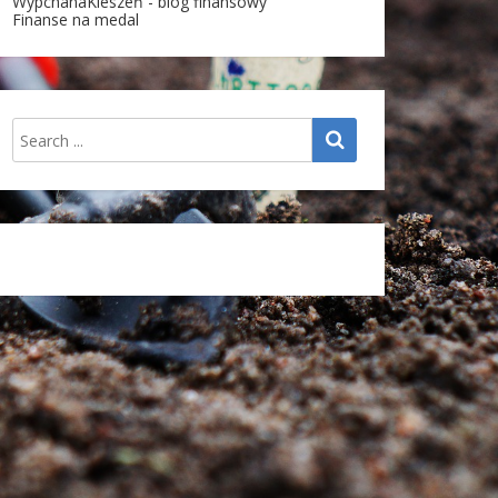
WypchanaKieszeń - blog finansowy
Finanse na medal