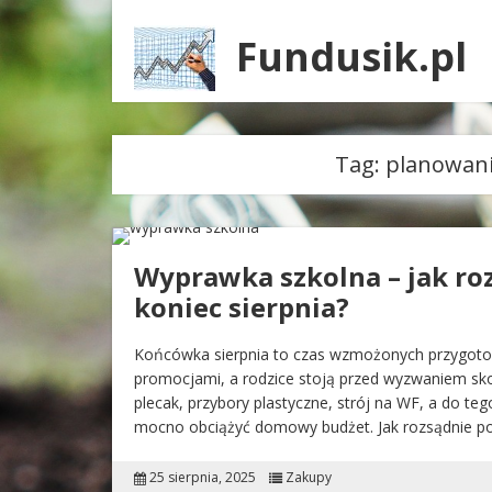
Fundusik.pl
Tag:
planowani
Wyprawka szkolna – jak ro
koniec sierpnia?
Końcówka sierpnia to czas wzmożonych przygoto
promocjami, a rodzice stoją przed wyzwaniem sko
plecak, przybory plastyczne, strój na WF, a do teg
mocno obciążyć domowy budżet. Jak rozsądnie p
25 sierpnia, 2025
Zakupy