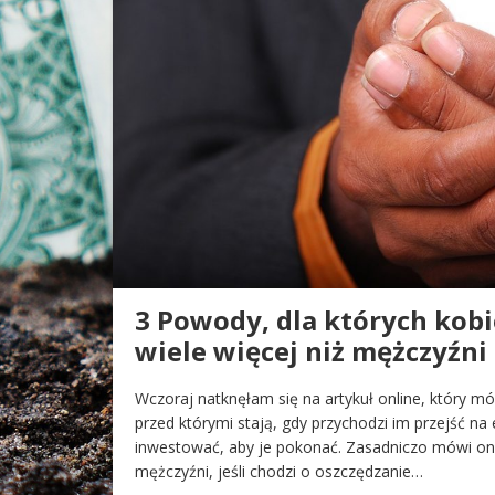
3 Powody, dla których kob
wiele więcej niż mężczyźni
Wczoraj natknęłam się na artykuł online, który 
przed którymi stają, gdy przychodzi im przejść na
inwestować, aby je pokonać. Zasadniczo mówi on, 
mężczyźni, jeśli chodzi o oszczędzanie…