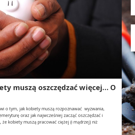
iety muszą oszczędzać więcej… O
mówi o tym, jak kobiety muszą rozpoznawać wyzwania,
 emeryturę oraz jak najwcześniej zacząć oszczędzać i
że kobiety muszą pracować ciężej (i mądrzej) niż