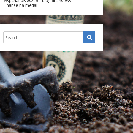
WypchanaKieszeń - blog finansowy
Finanse na medal