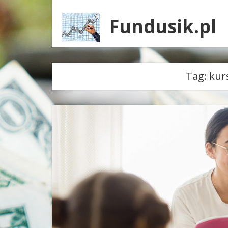
Fundusik.pl
Tag:
kur