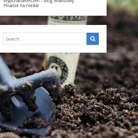
WypchanaKieszeń - blog finansowy
Finanse na medal