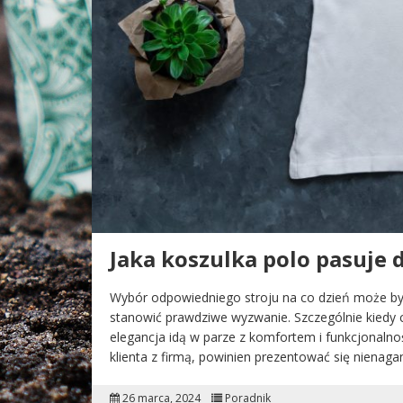
Jaka koszulka polo pasuje 
Wybór odpowiedniego stroju na co dzień może być
stanowić prawdziwe wyzwanie. Szczególnie kiedy c
elegancja idą w parze z komfortem i funkcjonaln
klienta z firmą, powinien prezentować się nienaga
26 marca, 2024
Poradnik