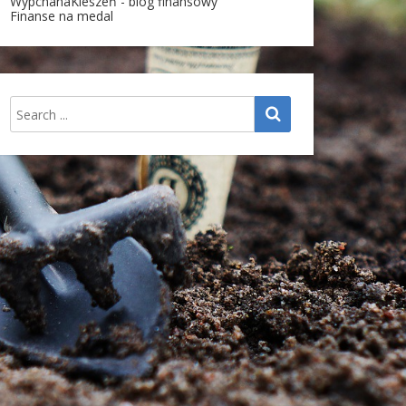
WypchanaKieszeń - blog finansowy
Finanse na medal